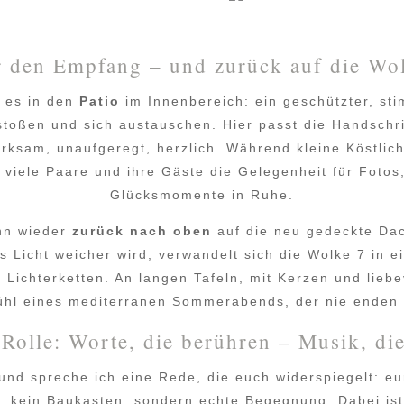
r den Empfang – und zurück auf die Wo
 es in den
Patio
im Innenbereich: ein geschützter, st
oßen und sich austauschen. Hier passt die Handschri
rksam, unaufgeregt, herzlich. Während kleine Köstlic
 viele Paare und ihre Gäste die Gelegenheit für Fot
Glücksmomente in Ruhe.
nn wieder
zurück nach oben
auf die neu gedeckte Da
 Licht weicher wird, verwandelt sich die Wolke 7 in e
Lichterketten. An langen Tafeln, mit Kerzen und liebev
ühl eines mediterranen Sommerabends, der nie enden s
Rolle: Worte, die berühren – Musik, die
und spreche ich eine Rede, die euch widerspiegelt: e
, kein Baukasten, sondern echte Begegnung. Dabei ist m