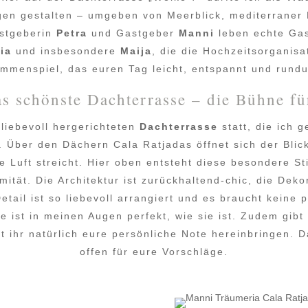
gen gestalten – umgeben von Meerblick, mediterraner L
astgeberin
Petra
und Gastgeber
Manni
leben echte Ga
ia
und insbesondere
Maija
, die die Hochzeitsorganisat
ammenspiel, das euren Tag leicht, entspannt und rund
s schönste Dachterrasse – die Bühne fü
 liebevoll hergerichteten
Dachterrasse
statt, die ich 
 Über den Dächern Cala Ratjadas öffnet sich der Bli
ie Luft streicht. Hier oben entsteht diese besondere S
imität. Die Architektur ist zurückhaltend-chic, die Dek
etail ist so liebevoll arrangiert und es braucht kein
e ist in meinen Augen perfekt, wie sie ist. Zudem gibt
 ihr natürlich eure persönliche Note hereinbringen. D
offen für eure Vorschläge.