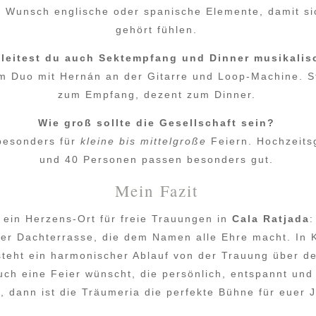
auf Wunsch englische oder spanische Elemente, damit s
gehört fühlen.
leitest du auch Sektempfang und Dinner musikalis
im Duo mit Hernán an der Gitarre und Loop-Machine. S
zum Empfang, dezent zum Dinner.
Wie groß sollte die Gesellschaft sein?
 besonders für
kleine bis mittelgroße
Feiern. Hochzeits
und 40 Personen passen besonders gut.
Mein Fazit
 ein Herzens-Ort für freie Trauungen in
Cala Ratjada
:
iner Dachterrasse, die dem Namen alle Ehre macht. In
steht ein harmonischer Ablauf von der Trauung über 
uch eine Feier wünscht, die persönlich, entspannt un
t, dann ist die Träumeria die perfekte Bühne für euer J