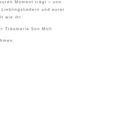
 euren Moment trägt – von
 Lieblingsliedern und eurer
t wie ihr.
er Träumeria Son Moll.
ehmen.