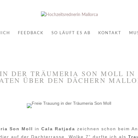
MICH
FEEDBACK
SO LÄUFT ES AB
KONTAKT
MU
IN DER TRÄUMERIA SON MOLL IN
RATEN ÜBER DEN DÄCHERN MALLO
ria Son Moll
in
Cala Ratjada
zeichnen schon beim A
Hier auf der Dachterrasse „Wolke 7“ durfte ich als
Tra