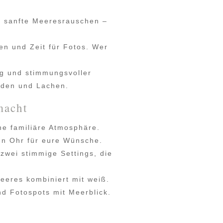
 sanfte Meeresrauschen –
en und Zeit für Fotos. Wer
g und stimmungsvoller
Reden und Lachen.
macht
ne familiäre Atmosphäre.
en Ohr für eure Wünsche.
zwei stimmige Settings, die
eeres kombiniert mit weiß.
d Fotospots mit Meerblick.
g