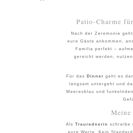
Patio-Charme fü
Nach der Zeremonie geht
eure Gäste ankommen, anst
Familia perfekt – aufme
gereicht werden, nutzen
Für das
Dinner
geht es da
langsam untergeht und das
Meeresblau und funkelnden 
Gef
Meine 
Als
Traurednerin
schreibe 
eure Werte. Kein Standard