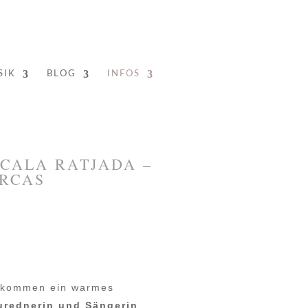
SIK
BLOG
INFOS
 CALA RATJADA –
RCAS
nkommen ein warmes
urednerin und Sängerin