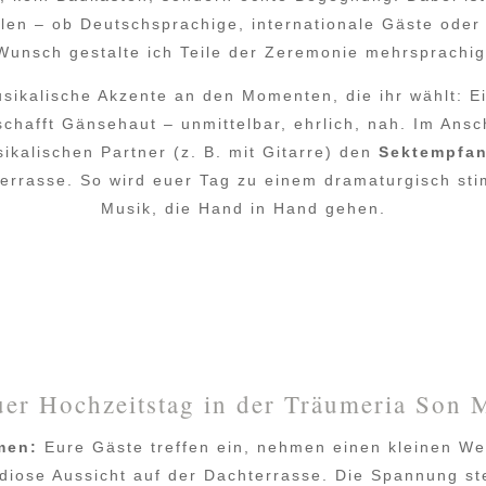
en – ob Deutschsprachige, internationale Gäste oder 
Wunsch gestalte ich Teile der Zeremonie mehrsprachig
sikalische Akzente an den Momenten, die ihr wählt: Ei
chafft Gänsehaut – unmittelbar, ehrlich, nah. Im Ansch
kalischen Partner (z. B. mit Gitarre) den
Sektempfan
errasse. So wird euer Tag zu einem dramaturgisch st
Musik, die Hand in Hand gehen.
uer Hochzeitstag in der Träumeria Son M
men:
Eure Gäste treffen ein, nehmen einen kleinen We
diose Aussicht auf der Dachterrasse. Die Spannung s