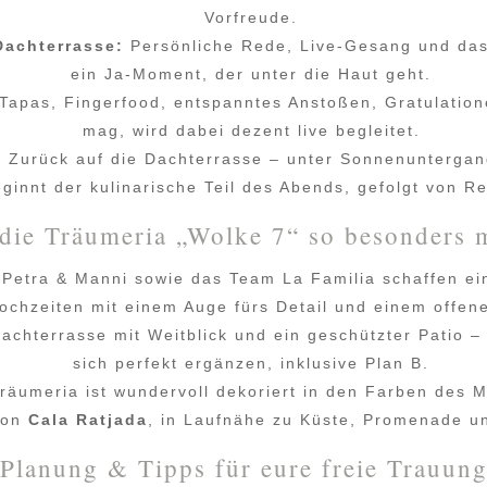
Vorfreude.
Dachterrasse:
Persönliche Rede, Live-Gesang und das
ein Ja-Moment, der unter die Haut geht.
Tapas, Fingerfood, entspanntes Anstoßen, Gratulation
mag, wird dabei dezent live begleitet.
:
Zurück auf die Dachterrasse – unter Sonnenuntergan
ginnt der kulinarische Teil des Abends, gefolgt von 
die Träumeria „Wolke 7“ so besonders 
Petra & Manni sowie das Team La Familia schaffen ei
Hochzeiten mit einem Auge fürs Detail und einem offen
achterrasse mit Weitblick und ein geschützter Patio – 
sich perfekt ergänzen, inklusive Plan B.
räumeria ist wundervoll dekoriert in den Farben des M
von
Cala Ratjada
, in Laufnähe zu Küste, Promenade un
Planung & Tipps für eure freie Trauun