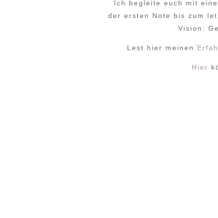
Ich begleite euch mit ein
der ersten Note bis zum le
Vision: G
Lest hier meinen
Erfa
Hier
kö