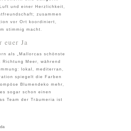
uft und einer Herzlichkeit,
stfreundschaft; zusammen
ion vor Ort koordiniert,
um stimmig macht.
r euer Ja
gern als „Mallorcas schönste
ck Richtung Meer, während
timmung: lokal, mediterran,
oration spiegelt die Farben
e pompöse Blumendeko mehr,
 es sogar schon einen
as Team der Träumeria ist