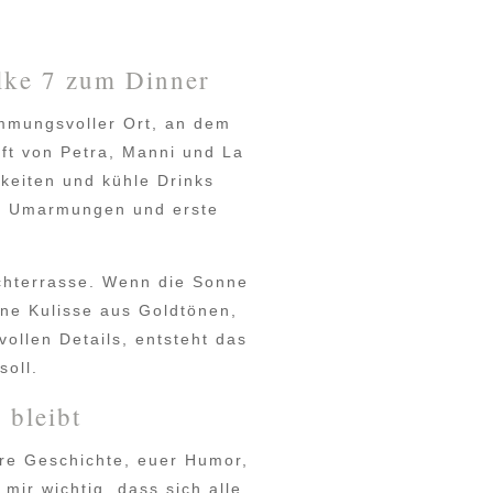
lke 7 zum Dinner
immungsvoller Ort, an dem
ft von Petra, Manni und La
hkeiten und kühle Drinks
os, Umarmungen und erste
chterrasse. Wenn die Sonne
ine Kulisse aus Goldtönen,
ollen Details, entsteht das
oll.
 bleibt
ure Geschichte, euer Humor,
ir wichtig, dass sich alle