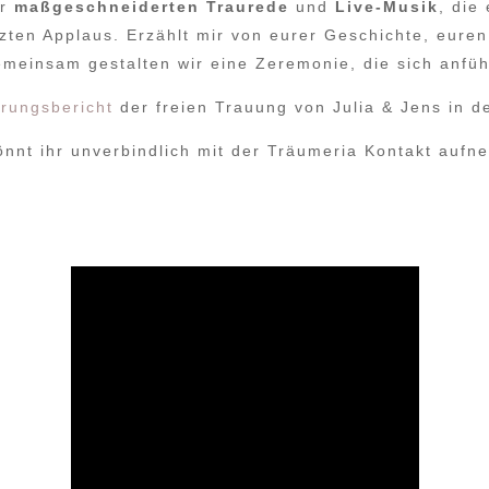
er
maßgeschneiderten Traurede
und
Live-Musik
, die
tzten Applaus. Erzählt mir von eurer Geschichte, euren
emeinsam gestalten wir eine Zeremonie, die sich anfühl
hrungsbericht
der freien Trauung von Julia & Jens in d
nnt ihr unverbindlich mit der Träumeria Kontakt aufn