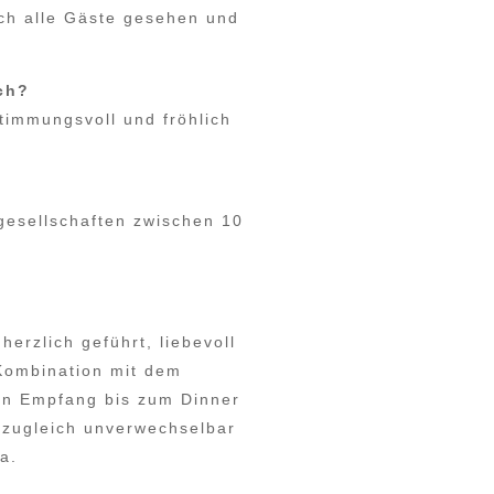
ich alle Gäste gesehen und
ch?
timmungsvoll und fröhlich
gesellschaften zwischen 10
 herzlich geführt, liebevoll
 Kombination mit dem
den Empfang bis zum Dinner
d zugleich unverwechselbar
a.